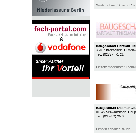
Solide gebaut, Stein auf Ste
Baugeschäft Hartmut Th
35767
Breitscheid
, Hütten
Tel.:
(02777) 71 21
Einsatz modernster Techni
Baugeschäft Dietmar Gr
01945
Schwarzbach
, Haup
Tel.:
(035752) 25 68
Einfach schöner Bauen!