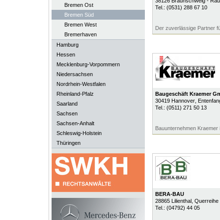
38126
Braunschweig - Rau
Bremen Ost
Tel.:
(0531) 288 67 10
Bremen Süd
Bremen West
Der zuverlässige Partner 
Bremerhaven
Hamburg
Hessen
Mecklenburg-Vorpommern
Niedersachsen
Nordrhein-Westfalen
Rheinland-Pfalz
Baugeschäft Kraemer G
30419
Hannover
, Entenfa
Saarland
Tel.:
(0511) 271 50 13
Sachsen
Sachsen-Anhalt
Bauunternehmen Kraemer 
Schleswig-Holstein
Thüringen
BERA-BAU
28865
Lilienthal
, Querreihe
Tel.:
(04792) 44 05