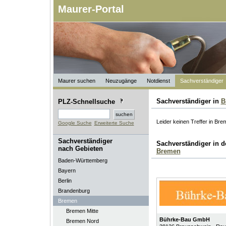
Maurer-Portal
Maurer suchen
Neuzugänge
Notdienst
Sachverständiger
Sachverständiger in
B
PLZ-Schnellsuche
Leider keinen Treffer in Br
Google Suche
Erweiterte Suche
Sachverständiger
Sachverständiger in 
nach Gebieten
Bremen
Baden-Württemberg
Bayern
Berlin
Brandenburg
Bremen
Bremen Mitte
Bührke-Bau GmbH
Bremen Nord