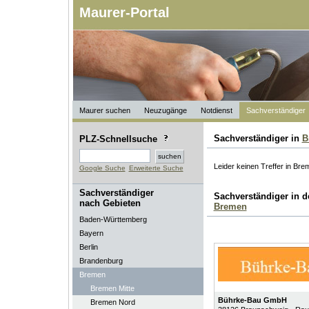
Maurer-Portal
Maurer suchen
Neuzugänge
Notdienst
Sachverständiger
Sachverständiger in
B
PLZ-Schnellsuche
Leider keinen Treffer in Bre
Google Suche
Erweiterte Suche
Sachverständiger
Sachverständiger in 
nach Gebieten
Bremen
Baden-Württemberg
Bayern
Berlin
Brandenburg
Bremen
Bremen Mitte
Bührke-Bau GmbH
Bremen Nord