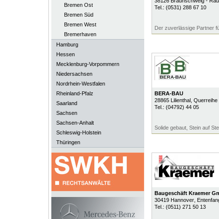
38126
Braunschweig - Rau
Bremen Ost
Tel.:
(0531) 288 67 10
Bremen Süd
Bremen West
Der zuverlässige Partner 
Bremerhaven
Hamburg
Hessen
Mecklenburg-Vorpommern
Niedersachsen
Nordrhein-Westfalen
Rheinland-Pfalz
BERA-BAU
28865
Lilienthal
, Querreihe
Saarland
Tel.:
(04792) 44 05
Sachsen
Sachsen-Anhalt
Solide gebaut, Stein auf Ste
Schleswig-Holstein
Thüringen
Baugeschäft Kraemer G
30419
Hannover
, Entenfa
Tel.:
(0511) 271 50 13