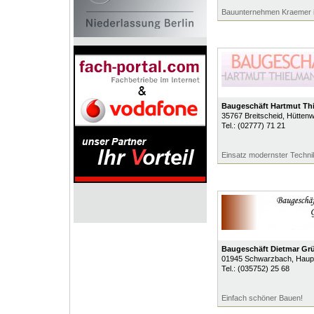
Bauunternehmen Kraemer 
Baugeschäft Hartmut Th
35767
Breitscheid
, Hütten
Tel.:
(02777) 71 21
Einsatz modernster Techni
Baugeschäft Dietmar Gr
01945
Schwarzbach
, Haup
Tel.:
(035752) 25 68
Einfach schöner Bauen!