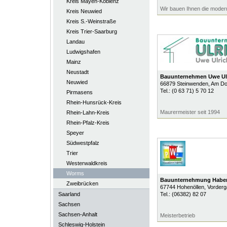
Kreis Mayen-Koblenz
Wir bauen Ihnen die modern
Kreis Neuwied
Kreis S.-Weinstraße
Kreis Trier-Saarburg
Landau
Ludwigshafen
Mainz
Neustadt
Bauunternehmen Uwe Ul
Neuwied
66879
Steinwenden
, Am Do
Tel.:
(0 63 71) 5 70 12
Pirmasens
Rhein-Hunsrück-Kreis
Maurermeister seit 1994
Rhein-Lahn-Kreis
Rhein-Pfalz-Kreis
Speyer
Südwestpfalz
Trier
Westerwaldkreis
Worms
Bauunternehmung Haber
Zweibrücken
67744
Hohenöllen
, Vorder
Saarland
Tel.:
(06382) 82 07
Sachsen
Sachsen-Anhalt
Meisterbetrieb
Schleswig-Holstein