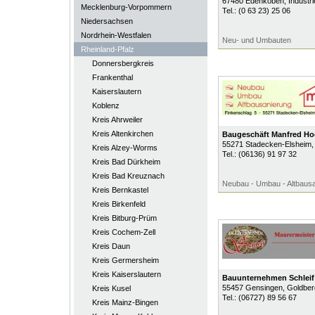
67480
Edenkoben
, Industri
Mecklenburg-Vorpommern
Tel.:
(0 63 23) 25 06
Niedersachsen
Nordrhein-Westfalen
Neu- und Umbauten
Rheinland-Pfalz
Donnersbergkreis
Frankenthal
Kaiserslautern
Koblenz
Kreis Ahrweiler
Kreis Altenkirchen
Baugeschäft Manfred Hoe
55271
Stadecken-Elsheim
,
Kreis Alzey-Worms
Tel.:
(06136) 91 97 32
Kreis Bad Dürkheim
Kreis Bad Kreuznach
Neubau - Umbau - Altbaus
Kreis Bernkastel
Kreis Birkenfeld
Kreis Bitburg-Prüm
Kreis Cochem-Zell
Kreis Daun
Kreis Germersheim
Kreis Kaiserslautern
Bauunternehmen Schleif 
55457
Gensingen
, Goldber
Kreis Kusel
Tel.:
(06727) 89 56 67
Kreis Mainz-Bingen