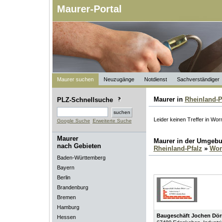
Maurer-Portal
Maurer suchen
Neuzugänge
Notdienst
Sachverständiger
Maurer in
Rheinland-P
PLZ-Schnellsuche
Leider keinen Treffer in Wo
Google Suche
Erweiterte Suche
Maurer
Maurer in der Umgeb
nach Gebieten
Rheinland-Pfalz
»
Wo
Baden-Württemberg
Bayern
Berlin
Brandenburg
Bremen
Hamburg
Baugeschäft Jochen Dö
Hessen