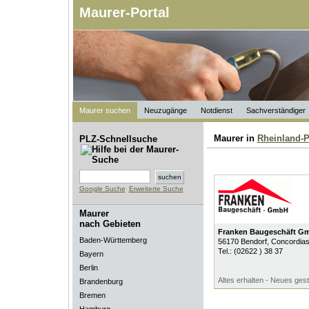
Maurer-Portal
Maurer suchen
Neuzugänge
Notdienst
Sachverständiger
Maurer in
Rheinland-P
PLZ-Schnellsuche
Google Suche
Erweiterte Suche
Maurer
nach Gebieten
Franken Baugeschäft G
Baden-Württemberg
56170
Bendorf
, Concordias
Tel.:
(02622 ) 38 37
Bayern
Berlin
Altes erhalten - Neues gest
Brandenburg
Bremen