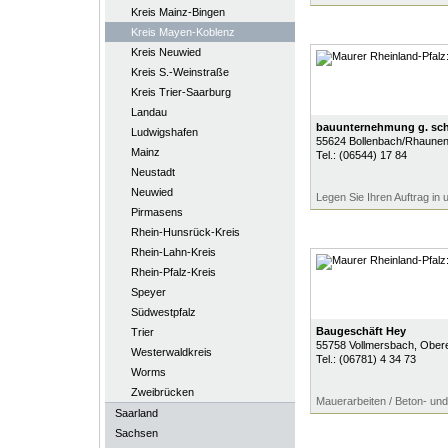
Kreis Mainz-Bingen
Kreis Mayen-Koblenz
Kreis Neuwied
Kreis S.-Weinstraße
Kreis Trier-Saarburg
Landau
bauunternehmung g. s
Ludwigshafen
55624
Bollenbach/Rhaune
Mainz
Tel.:
(06544) 17 84
Neustadt
Neuwied
Legen Sie Ihren Auftrag i
Pirmasens
Rhein-Hunsrück-Kreis
Rhein-Lahn-Kreis
Rhein-Pfalz-Kreis
Speyer
Südwestpfalz
Baugeschäft Hey
Trier
55758
Vollmersbach
, Ober
Westerwaldkreis
Tel.:
(06781) 4 34 73
Worms
Zweibrücken
Mauerarbeiten / Beton- und
Saarland
Sachsen