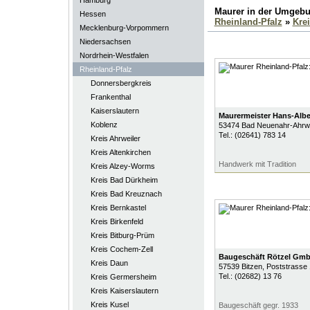
Hamburg
Maurer in der Umgeb
Hessen
Rheinland-Pfalz
»
Kre
Mecklenburg-Vorpommern
Niedersachsen
Nordrhein-Westfalen
Rheinland-Pfalz
Donnersbergkreis
Frankenthal
Kaiserslautern
Maurermeister Hans-Albe
Koblenz
53474
Bad Neuenahr-Ahrwe
Tel.:
(02641) 783 14
Kreis Ahrweiler
Kreis Altenkirchen
Handwerk mit Tradition
Kreis Alzey-Worms
Kreis Bad Dürkheim
Kreis Bad Kreuznach
Kreis Bernkastel
Kreis Birkenfeld
Kreis Bitburg-Prüm
Kreis Cochem-Zell
Baugeschäft Rötzel Gm
Kreis Daun
57539
Bitzen
, Poststrasse
Tel.:
(02682) 13 76
Kreis Germersheim
Kreis Kaiserslautern
Kreis Kusel
Baugeschäft gegr. 1933