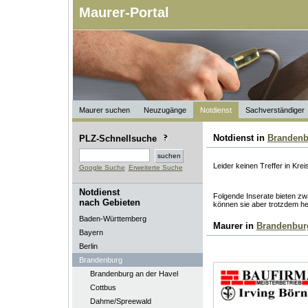
Maurer-Portal
Maurer suchen
Neuzugänge
Notdienst
Sachverständiger
Notdienst in
Brandenb
PLZ-Schnellsuche
Leider keinen Treffer in Krei
Google Suche
Erweiterte Suche
Notdienst
Folgende Inserate bieten zwa
nach Gebieten
können sie aber trotzdem he
Baden-Württemberg
Maurer in
Brandenbur
Bayern
Berlin
Brandenburg
Brandenburg an der Havel
Cottbus
Dahme/Spreewald