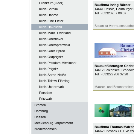
Frankfurt (Oder)
Baufirma Irving Börner
Kreis Barnim
14641
Pessin
, Hamburger S
Tel.:
(033237) 7 00 07
Kreis Dahme
Kreis Elbe-Elster
Bauen ist Vertrauenssache
Kreis Havelland
Kreis Märk.-Oderland
Kreis Oberhavel
Kreis Oberspreewald
Kreis Oder-Spree
Kreis Ostprignitz
Kreis Potsdam-Mittelmark
Bauausführungen Christ
Kreis Prignitz
14612
Falkensee
, Bredowe
Tel.:
(03322) 286 32 28
Kreis Spree-Neiße
Kreis Teltow-Fläming
Kreis Uckermark
Maurer- und Betonarbeiten
Potsdam
Pritzwalk
Bremen
Hamburg
Hessen
Mecklenburg-Vorpommern
Baufirma Thomas Malza
Niedersachsen
14662
Friesack / OT Wutz