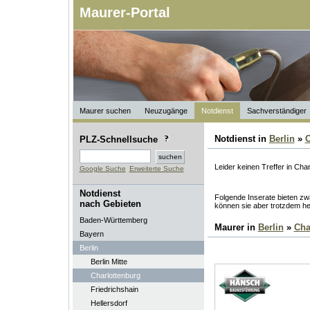
Maurer-Portal
Maurer suchen
Neuzugänge
Notdienst
Sachverständiger
Notdienst in
Berlin
»
C
PLZ-Schnellsuche
Leider keinen Treffer in Cha
Google Suche
Erweiterte Suche
Notdienst
Folgende Inserate bieten zwa
nach Gebieten
können sie aber trotzdem he
Baden-Württemberg
Maurer in
Berlin
»
Cha
Bayern
Berlin
Berlin Mitte
Charlottenburg
Friedrichshain
Hellersdorf