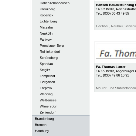
Hohenschönhausen
Hänsch Bauausführung
Kreuzberg
14052
Berlin
, Reichsstraße
Tel.:
(030) 36 43 49 55
Köpenick
Lichtenberg
Hochbau, Neubau, Sanieru
Marzahn
Neukölln
Pankow
Prenzlauer Berg
Reinickendorf
Schöneberg
Spandau
Fa. Thomas Lutter
Steglitz
14055
Berlin
, Angerburger A
Tel.:
(030) 49 86 10 91
Tempelhof
Tiergarten
Treptow
Maurer- und Stahlbetonbau
Wedding
Weißensee
Wilmersdorf
Zehlendorf
Brandenburg
Bremen
Hamburg