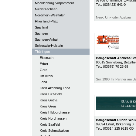
07768
Orlamünde
, Zwisch
Mecklenburg-Vorpommern
Tel.:
(036423) 641-0
Niedersachsen
Nordrhein-Westfalen
Neu-, Um- oder Ausbau
Rheinland-Pfalz
Saarland
Sachsen
Sachsen-Anhalt
Schleswig-Holstein
Thüringen
Eisenach
Baugeschäft Andreas Ste
96515
Sonneberg
, Bettelhe
Erfurt
Tel.:
(03675) 70 23 69
Gera
Ilm-Kreis
Seit 1990 Ihr Partner am B
Jena
Kreis Altenburg.Land
Kreis Eichsfeld
Kreis Gotha
Kreis Greiz
Kreis Hildburghausen
Kreis Nordhausen
Baugeschäft Ullrich Wol
99094
Erfurt
, Birkenring 3
Kreis Saalfeld
Tel.:
(0361 ) 225 9215 /30
Kreis Schmalkalden