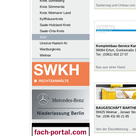
Kreis Sonneberg
Sanierung und Umbau von 
Kreis Sömmerda
Kreis Weimarer Land
Kyffhäuserkreis
Saale-Holzland-Kreis
Saale-Orla-Kreis
Suhl
Unstrut-Hainich-Kr.
Komplettbau-Service Kars
Wartburgkreis
99084
Erfurt
, Gorkistraße 
Tel.:
(0361) 602 27 07
Weimar
Bau aus einer Hand
BAUGESCHÄFT BARTH
99425
Weimar
, Jenaer St
Tel.:
(036 43) 90 21 85
Von der Einzelleistung ... b