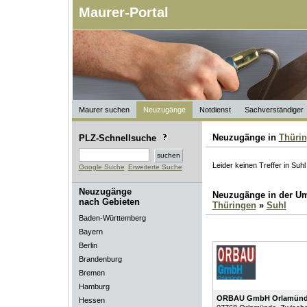
Maurer-Portal
Maurer suchen
Neuzugänge
Notdienst
Sachverständiger
Neuzugänge in
Thüri
PLZ-Schnellsuche
Leider keinen Treffer in Suhl
Google Suche
Erweiterte Suche
Neuzugänge
Neuzugänge in der U
nach Gebieten
Thüringen
»
Suhl
Baden-Württemberg
Bayern
Berlin
Brandenburg
Bremen
Hamburg
ORBAU GmbH Orlamün
Hessen